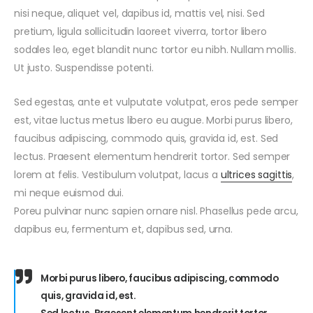
discounts for a
nisi neque, aliquet vel, dapibus id, mattis vel, nisi. Sed
by
Admin
full inspection
pretium, ligula sollicitudin laoreet viverra, tortor libero
oktober 7, 2021
sodales leo, eget blandit nunc tortor eu nibh. Nullam mollis.
Team of
Ut justo. Suspendisse potenti.
Experts
by
Admin
Sed egestas, ante et vulputate volutpat, eros pede semper
est, vitae luctus metus libero eu augue. Morbi purus libero,
faucibus adipiscing, commodo quis, gravida id, est. Sed
lectus. Praesent elementum hendrerit tortor. Sed semper
lorem at felis. Vestibulum volutpat, lacus a
ultrices sagittis
,
mi neque euismod dui.
Poreu pulvinar nunc sapien ornare nisl. Phasellus pede arcu,
dapibus eu, fermentum et, dapibus sed, urna.
Morbi purus libero, faucibus adipiscing, commodo
quis, gravida id, est.