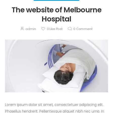
The website of Melbourne
Hospital
admin
0
Like Post
0
Comment
oktober 7, 2021
Hospital
doctors
examine
by
Admin
patients
oktober 7, 2021
Lorem ipsum dolor sit amet, consectetuer adipiscing elit.
Office In our
Phasellus hendrerit. Pellentesque aliquet nibh nec urna. In
clinic