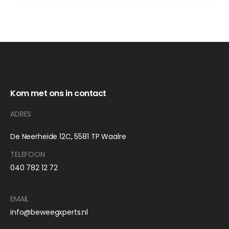
discounts for a
by
Admin
full inspection
oktober 7, 2021
Team of
Experts
by
Admin
Kom met ons in contact
ADRES
De Neerheide 12C, 5581 TP Waalre
TELEFOON
040 782 12 72
EMAIL
info@beweegxperts.nl